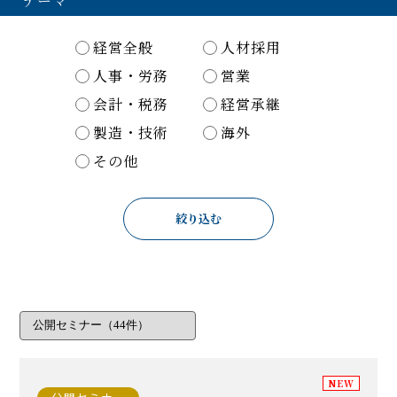
テーマ
経営全般
人材採用
人事・労務
営業
会計・税務
経営承継
製造・技術
海外
その他
絞り込む
NEW