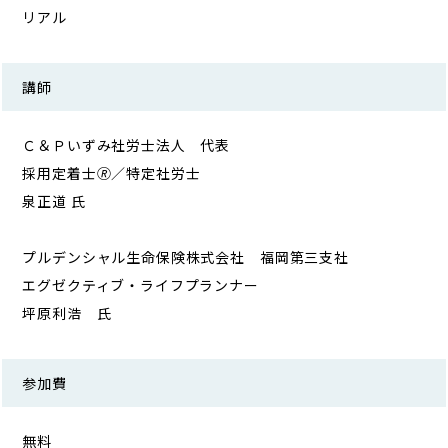
リアル
講師
Ｃ＆Ｐいずみ社労士法人 代表
採用定着士🄬／特定社労士
泉正道 氏
プルデンシャル生命保険株式会社 福岡第三支社
エグゼクティブ・ライフプランナー
坪原利浩 氏
参加費
無料