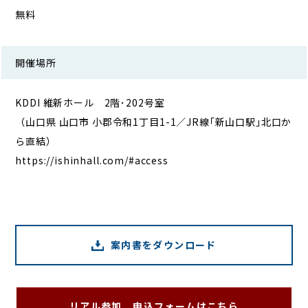
無料
開催場所
KDDI 維新ホール 2階･202号室
（山口県 山口市 小郡令和1丁目1-1／JR線｢新山口駅｣北口か
ら直結）
https://ishinhall.com/#access
案内書をダウンロード
リアル参加 申込フォームはこちら