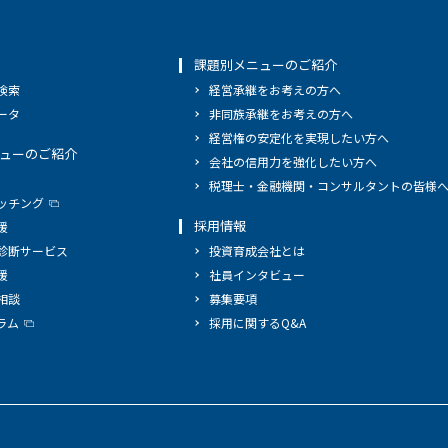
課題別メニューのご紹介
検索
経営承継をお考えの方へ
ータ
非同族承継をお考えの方へ
経営権の安定化を実現したい方へ
ューのご紹介
会社の信用力を強化したい方へ
税理士・金融機関・コンサルタントの皆様
ッチング
採用情報
援
診断サービス
投資育成会社とは
援
社員インタビュー
相談
募集要項
ラム
採用に関するQ&A