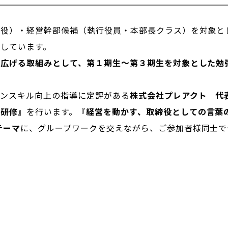
締役）・経営幹部候補（執行役員・本部長クラス）を対象と
営しています。
を広げる取組みとして、第１期生～第３期生を対象とした勉
ョンスキル向上の指導に定評がある
株式会社プレアクト 代
た研修
』
を行います。
『
経営を動かす、取締役としての言葉
テーマ
に、グループワークを交えながら、ご参加者様同士で