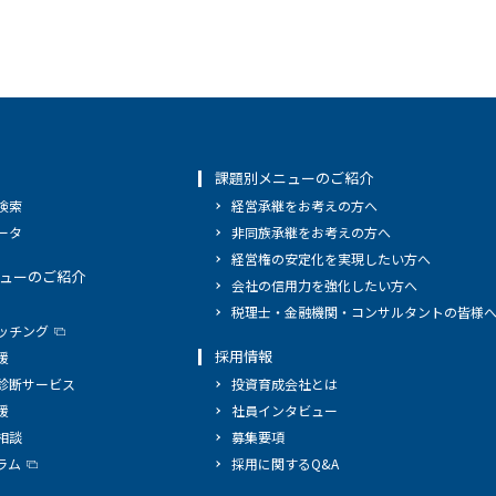
課題別メニューのご紹介
検索
経営承継をお考えの方へ
ータ
非同族承継をお考えの方へ
経営権の安定化を実現したい方へ
ューのご紹介
会社の信用力を強化したい方へ
税理士・金融機関・コンサルタントの皆様
ッチング
採用情報
援
診断サービス
投資育成会社とは
援
社員インタビュー
相談
募集要項
ラム
採用に関するQ&A