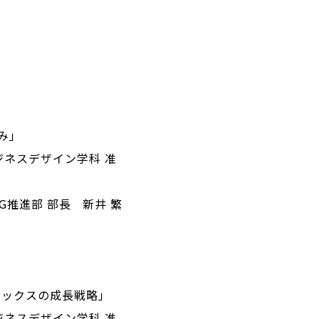
み」
ジネスデザイン学科 准
G推進部 部長 新井 繁
メックスの成長戦略」
ジネスデザイン学科 准