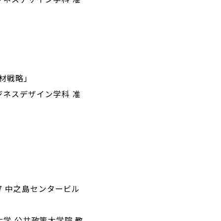
材戦略」
ジネスデザイン学科 准
7 中之島センタービル
学 公共政策大学院 教