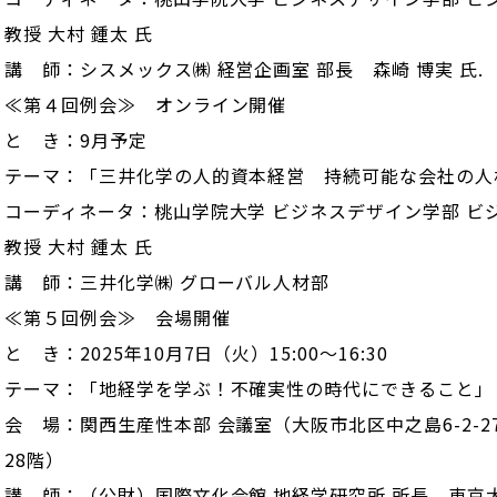
教授 大村 鍾太 氏
講 師：シスメックス㈱ 経営企画室 部長 森崎 博実 氏.
≪第４回例会≫ オンライン開催
と き：9月予定
テーマ：「三井化学の人的資本経営 持続可能な会社の人
コーディネータ：桃山学院大学 ビジネスデザイン学部 ビ
教授 大村 鍾太 氏
講 師：三井化学㈱ グローバル人材部
≪第５回例会≫ 会場開催
と き：2025年10月7日（火）15:00～16:30
テーマ：「地経学を学ぶ！不確実性の時代にできること」
会 場：関西生産性本部 会議室（大阪市北区中之島6-2-2
28階）
講 師：（公財）国際文化会館 地経学研究所 所長 東京大