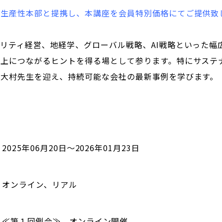
西生産性本部と提携し、本講座を会員特別価格にてご提供致
リティ経営、地経学、グローバル戦略、AI戦略といった幅
向上につながるヒントを得る場として参ります。特にサステ
の大村先生を迎え、持続可能な会社の最新事例を学びます。
2025年06月20日～2026年01月23日
オンライン、リアル
≪第１回例会≫ オンライン開催