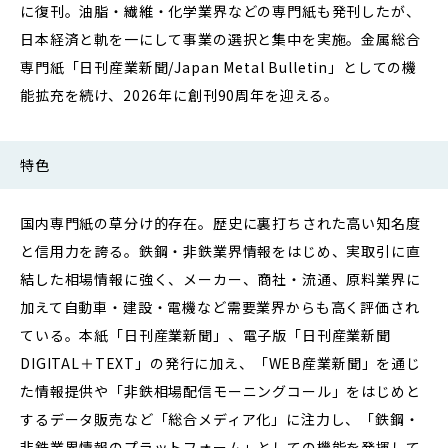
に復刊。油脂・繊維・化学業界などの専門紙も発刊したが、
日本経済と軌を一にして事業の選択と集中を実施。金属総合
専門紙「日刊産業新聞/Japan Metal Bulletin」としての機
能拡充を続け、2026年に創刊90周年を迎える。
特色
国内専門紙の草分け的存在。歴史に裏打ちされた高い知名度
と信用力を誇る。鉄鋼・非鉄業界情報をはじめ、実取引に直
結した相場情報に強く、メーカー、商社・流通、原料業界に
加えて自動車・建設・電機など需要業界からも高く評価され
ている。本紙「日刊産業新聞」、電子版「日刊産業新聞
DIGITAL＋TEXT」の発行に加え、「WEB産業新聞」を通じ
た情報提供や「非鉄相場配信モーニングコール」をはじめと
するデータ販売など「総合メディア化」に注力し、「鉄鋼・
非鉄業界情報のプラットフォーム」としての機能を発揮して