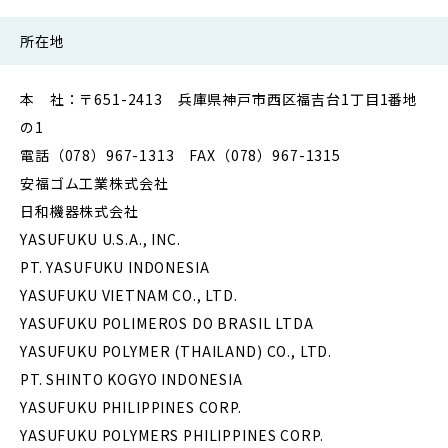
所在地
本 社：〒651-2413 兵庫県神戸市西区福吉台1丁目1番地
の1
電話（078）967-1313 FAX（078）967-1315
安福ゴム工業株式会社
日和機器株式会社
YASUFUKU U.S.A., INC.
PT. YASUFUKU INDONESIA
YASUFUKU VIETNAM CO., LTD.
YASUFUKU POLIMEROS DO BRASIL LTDA
YASUFUKU POLYMER (THAILAND) CO., LTD.
PT. SHINTO KOGYO INDONESIA
YASUFUKU PHILIPPINES CORP.
YASUFUKU POLYMERS PHILIPPINES CORP.