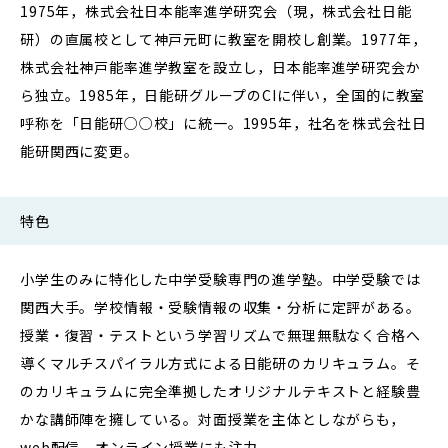
1975年，株式会社日本能率進学研究会（現，株式会社日能
研）の直属校として神戸元町に教室を開校し創業。1977年，
株式会社神戸能率進学教室を設立し，日本能率進学研究会か
ら独立。1985年，日能研グループのCIに伴い，全国的に教室
呼称を「日能研○○校」に統一。1995年，社名を株式会社日
能研関西に変更。
特色
小学生のみに特化した中学受験専門の進学塾。中学受験では
関西大手。学校情報・受験情報の収集・分析に定評がある。
授業・復習・テストという学習リズムで無理無駄なく合格へ
導くマルチスパイラル方式による日能研のカリキュラム。そ
のカリキュラムに完全準拠したオリジナルテキストと経験豊
かな講師陣を擁している。対面授業を主体としながらも，
web配信，オンライン授業にも注力。