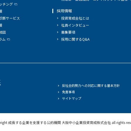
ッチング
採用情報
援
診断サービス
投資育成会社とは
援
社員インタビュー
相談
募集要項
ラム
採用に関するQ&A
反社会的勢力への対応に関する基本方針
免責事項
サイトマップ
right
成長する企業を支援する公的機関 大阪中小企業投資育成株式会社
all rights re