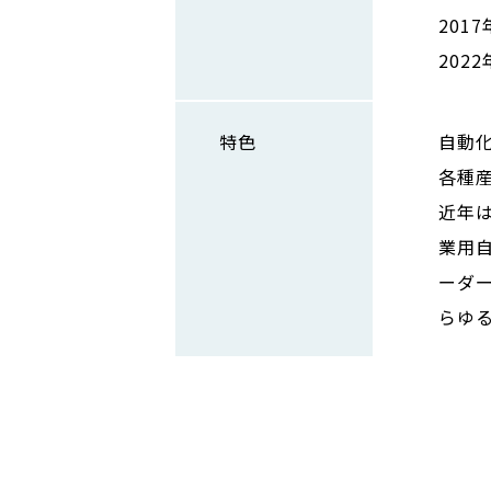
201
202
特色
自動
各種
近年
業用
ーダ
らゆ