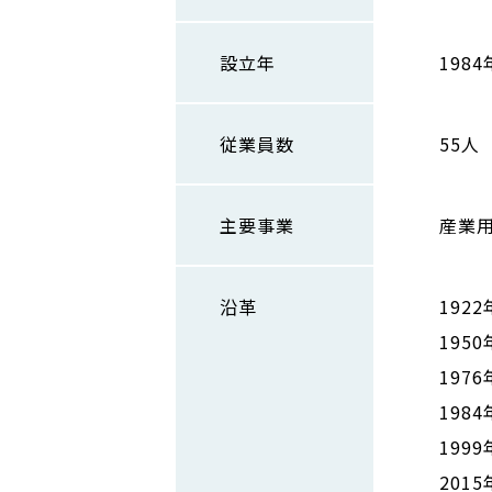
設立年
1984
従業員数
55人
主要事業
産業
沿革
192
195
19
198
199
201