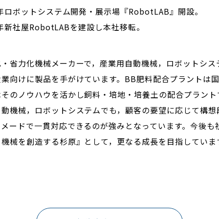
7年ロボットシステム開発・展示場『RobotLAB』開設。
2年新社屋RobotLABを建設し本社移転。
化・省力化機械メーカーで，産業用自動機械，ロボットシス
産業向けに製品を手がけています。BB肥料配合プラントは
はそのノウハウを活かし飼料・培地・培養土の配合プラント
自動機械，ロボットシステムでも，顧客の要望に応じて構想
ーメードで一貫対応できるのが強みとなっています。今後も
る機械を創造する杉原』として，更なる成長を目指していま