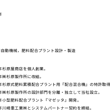
年
用自動機械，肥料配合プラント設計・製造
2年杉原屋商店を個人創業。
0年㈱杉原製作所に改組。
76年杉原式肥料累積配合プラント用『配合混合機』の特許取
4年㈱杉原製作所の設計部門を分離・独立して当社設立。
9年小型肥料配合プラント『マゼッタ』開発。
5年川崎重工業㈱とシステムパートナー契約を締結。