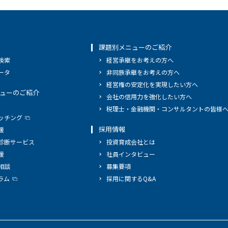
課題別メニューのご紹介
検索
経営承継をお考えの方へ
ータ
非同族承継をお考えの方へ
経営権の安定化を実現したい方へ
ューのご紹介
会社の信用力を強化したい方へ
税理士・金融機関・コンサルタントの皆様
ッチング
採用情報
援
診断サービス
投資育成会社とは
援
社員インタビュー
相談
募集要項
ラム
採用に関するQ&A