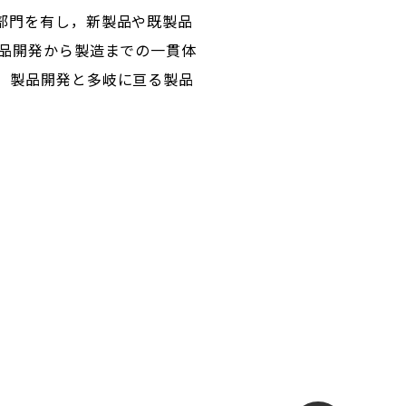
部門を有し，新製品や既製品
製品開発から製造までの一貫体
。製品開発と多岐に亘る製品