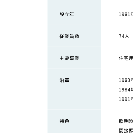
設立年
1981
従業員数
74人
主要事業
住宅
沿革
198
198
199
特色
照明
間接