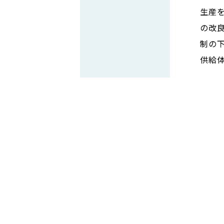
生産
の改
制の
供給