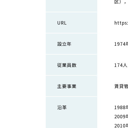
区）
URL
https
設立年
1974
従業員数
174人
主要事業
賃貸
沿革
19
200
201