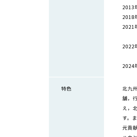
201
201
202
北九
202
北九
20
特色
北九
舗，
え，北
す。
元貢