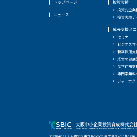
トップページ
投資実績
投資先企業
ニュース
投資実績デ
成長支援メニ
セミナー
ビジネスマ
新卒採用支
経営の健康
産学連携支
専門家無料
ジャーナグ
〒530-6128 大阪市北区中之島3-3-23 中之島ダイビル28階