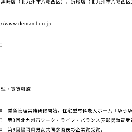
，黒崎店（北九州市八幡西区），折尾店（北九州市八幡西区
://www.demand.co.jp
年
管理・賃貸斡旋
88年 賃貸管理実務研修開始。住宅型有料老人ホーム「ゆう
9年 第3回北九州市ワーク・ライフ・バランス表彰奨励賞受
0年 第9回福岡県男女共同参画表彰企業賞受賞。