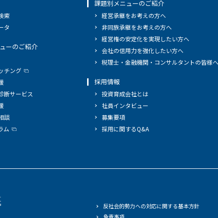
課題別メニューのご紹介
検索
経営承継をお考えの方へ
ータ
非同族承継をお考えの方へ
経営権の安定化を実現したい方へ
ューのご紹介
会社の信用力を強化したい方へ
税理士・金融機関・コンサルタントの皆様
ッチング
採用情報
援
診断サービス
投資育成会社とは
援
社員インタビュー
相談
募集要項
ラム
採用に関するQ&A
反社会的勢力への対応に関する基本方針
免責事項