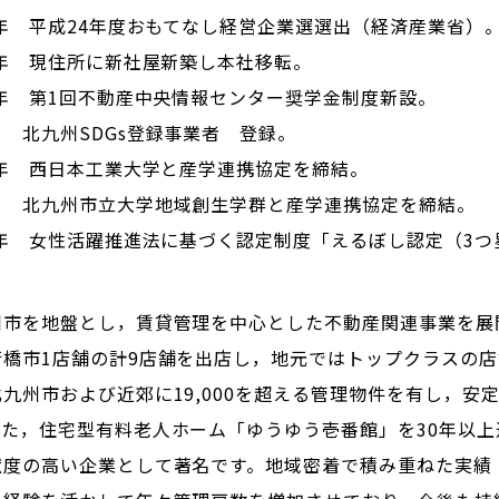
3年 平成24年度おもてなし経営企業選選出（経済産業省）
8年 現住所に新社屋新築し本社移転。
1年 第1回不動産中央情報センター奨学金制度新設。
州SDGs登録事業者 登録。
2年 西日本工業大学と産学連携協定を締結。
州市立大学地域創生学群と産学連携協定を締結。
24年 女性活躍推進法に基づく認定制度「えるぼし認定（3
州市を地盤とし，賃貸管理を中心とした不動産関連事業を展
行橋市1店舗の計9店舗を出店し，地元ではトップクラスの
九州市および近郊に19,000を超える管理物件を有し，安
また，住宅型有料老人ホーム「ゆうゆう壱番館」を30年以
献度の高い企業として著名です。地域密着で積み重ねた実績