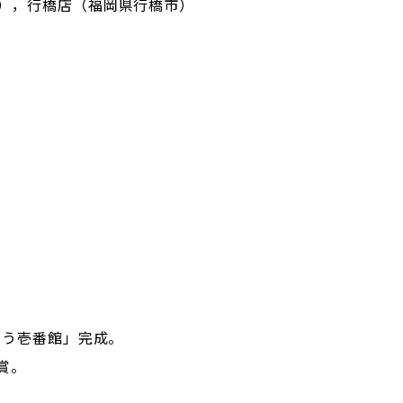
），行橋店（福岡県行橋市）
ゆう壱番館」完成。
賞。