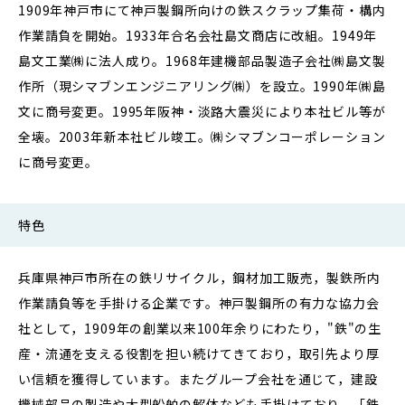
1909年神戸市にて神戸製鋼所向けの鉄スクラップ集荷・構内
作業請負を開始。1933年合名会社島文商店に改組。1949年
島文工業㈱に法人成り。1968年建機部品製造子会社㈱島文製
作所（現シマブンエンジニアリング㈱）を設立。1990年㈱島
文に商号変更。1995年阪神・淡路大震災により本社ビル等が
全壊。2003年新本社ビル竣工。㈱シマブンコーポレーション
に商号変更。
特色
兵庫県神戸市所在の鉄リサイクル，鋼材加工販売，製鉄所内
作業請負等を手掛ける企業です。神戸製鋼所の有力な協力会
社として，1909年の創業以来100年余りにわたり，"鉄"の生
産・流通を支える役割を担い続けてきており，取引先より厚
い信頼を獲得しています。またグループ会社を通じて，建設
機械部品の製造や大型船舶の解体なども手掛けており，「鉄