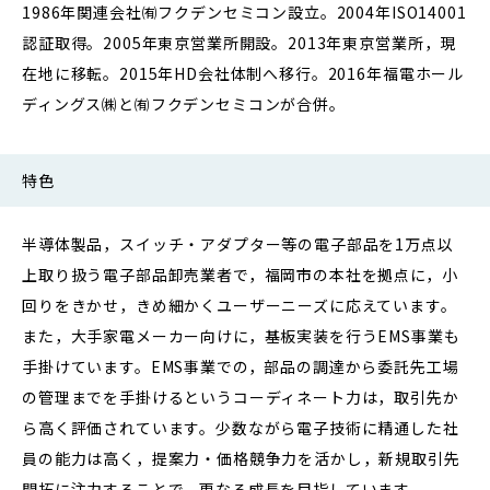
1986年関連会社㈲フクデンセミコン設立。2004年ISO14001
認証取得。2005年東京営業所開設。2013年東京営業所，現
在地に移転。2015年HD会社体制へ移行。2016年福電ホール
ディングス㈱と㈲フクデンセミコンが合併。
特色
半導体製品，スイッチ・アダプター等の電子部品を1万点以
上取り扱う電子部品卸売業者で，福岡市の本社を拠点に，小
回りをきかせ，きめ細かくユーザーニーズに応えています。
また，大手家電メーカー向けに，基板実装を行うEMS事業も
手掛けています。EMS事業での，部品の調達から委託先工場
の管理までを手掛けるというコーディネート力は，取引先か
ら高く評価されています。少数ながら電子技術に精通した社
員の能力は高く，提案力・価格競争力を活かし，新規取引先
開拓に注力することで，更なる成長を目指しています。