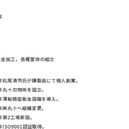
年
板金加工，各種筐体の組立
1年松尾清市氏が鎌製造にて個人創業。
0年丸十刃物㈲を設立。
4年薄板精密板金設備を導入。
2年㈱丸十へ組織変更。
1年第2工場新設。
0年ISO9001認証取得。