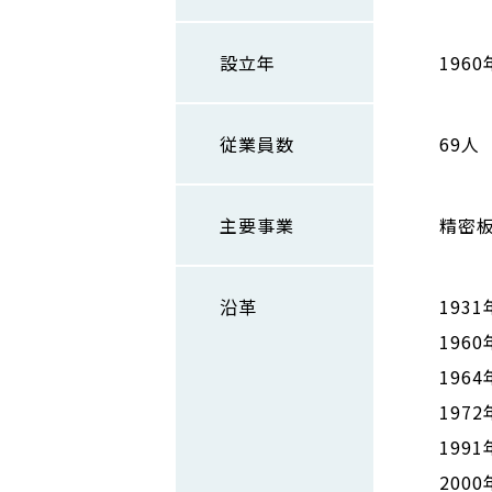
設立年
1960
従業員数
69人
主要事業
精密
沿革
193
196
196
197
199
200