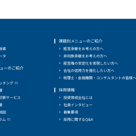
課題別メニューのご紹介
検索
経営承継をお考えの方へ
ータ
非同族承継をお考えの方へ
経営権の安定化を実現したい方へ
ューのご紹介
会社の信用力を強化したい方へ
税理士・金融機関・コンサルタントの皆様
ッチング
採用情報
援
診断サービス
投資育成会社とは
援
社員インタビュー
相談
募集要項
ラム
採用に関するQ&A