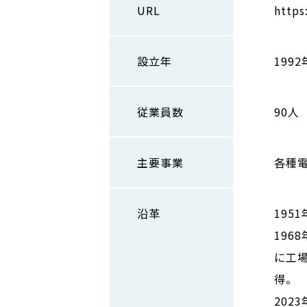
URL
https
設立年
1992
従業員数
90人
主要事業
各種
沿革
195
196
に工場
得。
202