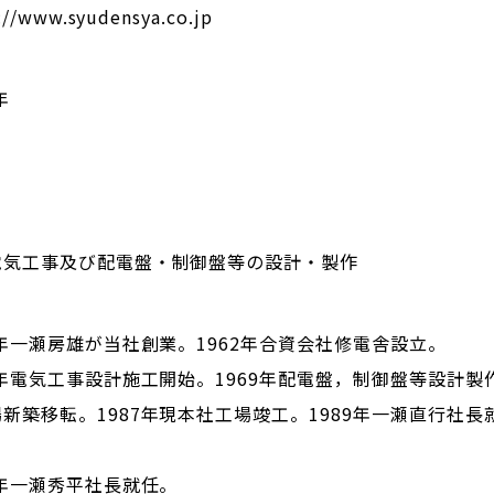
://www.syudensya.co.jp
年
電気工事及び配電盤・制御盤等の設計・製作
1年一瀬房雄が当社創業。1962年合資会社修電舎設立。
8年電気工事設計施工開始。1969年配電盤，制御盤等設計製
新築移転。1987年現本社工場竣工。1989年一瀬直行社長就任
3年一瀬秀平社長就任。