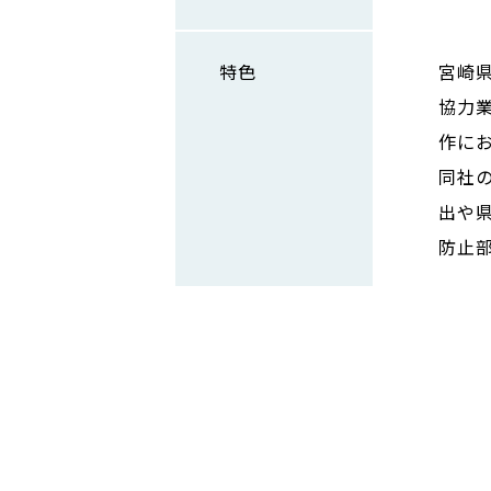
特色
宮崎
協力
作に
同社
出や
防止