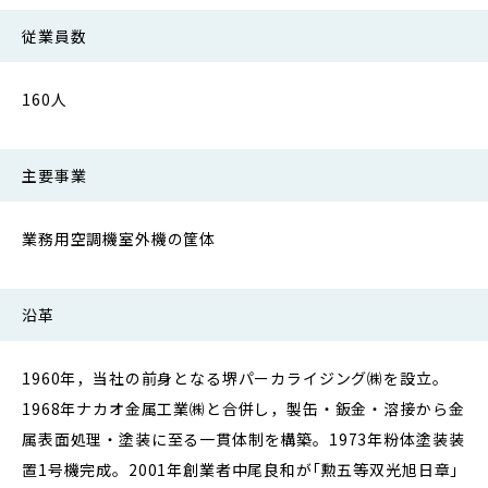
従業員数
160人
主要事業
業務用空調機室外機の筐体
沿革
1960年，当社の前身となる堺パーカライジング㈱を設立。
1968年ナカオ金属工業㈱と合併し，製缶・鈑金・溶接から金
属表面処理・塗装に至る一貫体制を構築。1973年粉体塗装装
置1号機完成。2001年創業者中尾良和が｢勲五等双光旭日章｣