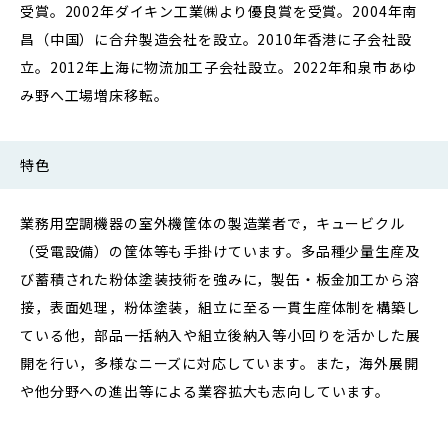
受賞。2002年ダイキン工業㈱より優良賞を受賞。2004年南
昌（中国）に合弁製造会社を設立。2010年香港に子会社設
立。2012年上海に物流加工子会社設立。2022年和泉市あゆ
み野へ工場増床移転。
特色
業務用空調機器の室外機筐体の製造業者で，キュービクル
（受電設備）の筐体等も手掛けています。多品種少量生産及
び蓄積された粉体塗装技術を強みに，製缶・板金加工から溶
接，表面処理，粉体塗装，組立に至る一貫生産体制を構築し
ている他，部品一括納入や組立後納入等小回りを活かした展
開を行い，多様なニーズに対応しています。また，海外展開
や他分野への進出等による業容拡大も志向しています。