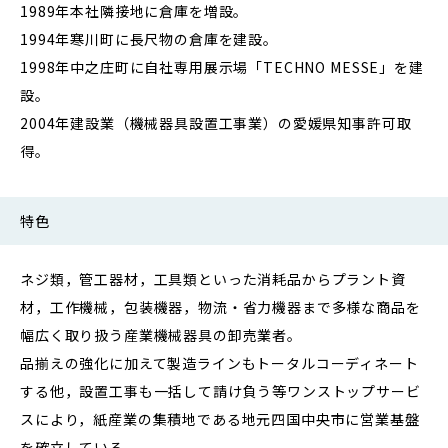
1989年本社隣接地に倉庫を増設。
1994年寒川町に長尺物の倉庫を建設。
1998年中之庄町に自社専用展示場「TECHNO MESSE」を建
設。
2004年建設業（機械器具設置工事業）の愛媛県知事許可取
得。
特色
ネジ類，管工器材，工具類といった消耗品からプラント資
材，工作機械，包装機器，物流・省力機器まで多様な商品を
幅広く取り扱う産業機械器具の卸売業者。
品揃えの強化に加えて製造ラインもトータルコーディネート
する他，設置工事も一括して請け負う等ワンストップサービ
スにより，紙産業の集積地である地元四国中央市に営業基盤
を確立している。