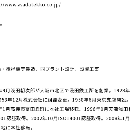
://www.asadatekko.co.jp/
年
機・攪拌機等製造，同プラント設計，設置工事
5年9月浅田朝次郎が大阪市北区で淺田鉄工所を創業。1928
953年12月株式会社に組織変更。1958年6月東京支店開設
8年1月高槻市富田丘町に本社工場移転。1996年9月天津浅田
9001認証取得。2002年10月ISO14001認証取得。2008年
在地に本社移転。