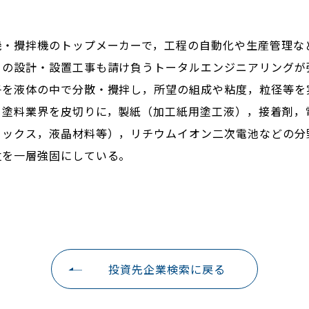
機・攪拌機のトップメーカーで，工程の自動化や生産管理な
トの設計・設置工事も請け負うトータルエンジニアリングが
子を液体の中で分散・攪拌し，所望の組成や粘度，粒径等を
，塗料業界を皮切りに，製紙（加工紙用塗工液），接着剤，
ミックス，液晶材料等），リチウムイオン二次電池などの分
位を一層強固にしている。
投資先企業検索に戻る