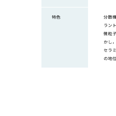
特色
分散
ラン
微粒
かし
セラ
の地