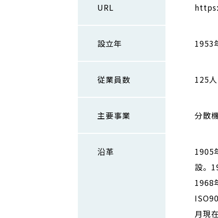
URL
https
設立年
1953
従業員数
125人
主要事業
分散
沿革
190
設。1
196
ISO
月現