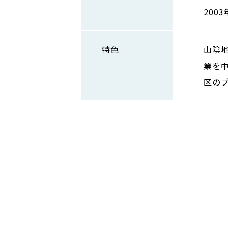
200
特色
山陰
業を
区の