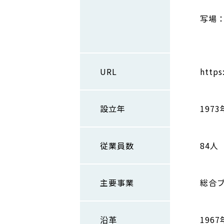
（
写場：
（松
URL
https
設立年
1973
従業員数
84人
主要事業
総合
沿革
196