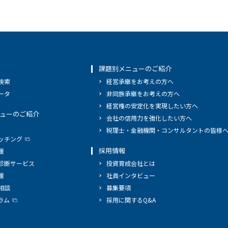
課題別メニューのご紹介
検索
経営承継をお考えの方へ
ータ
非同族承継をお考えの方へ
経営権の安定化を実現したい方へ
ューのご紹介
会社の信用力を強化したい方へ
税理士・金融機関・コンサルタントの皆様
ッチング
採用情報
援
診断サービス
投資育成会社とは
援
社員インタビュー
相談
募集要項
ラム
採用に関するQ&A