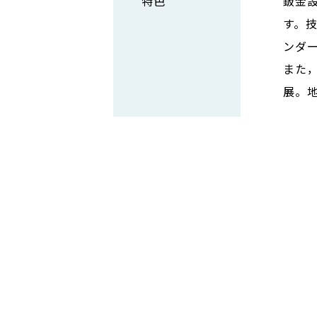
特色
鈑金
す。
ンダ
また
展。