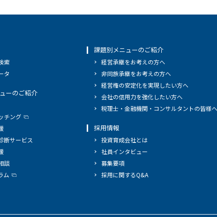
課題別メニューのご紹介
検索
経営承継をお考えの方へ
ータ
非同族承継をお考えの方へ
経営権の安定化を実現したい方へ
ューのご紹介
会社の信用力を強化したい方へ
税理士・金融機関・コンサルタントの皆様
ッチング
採用情報
援
診断サービス
投資育成会社とは
援
社員インタビュー
相談
募集要項
ラム
採用に関するQ&A