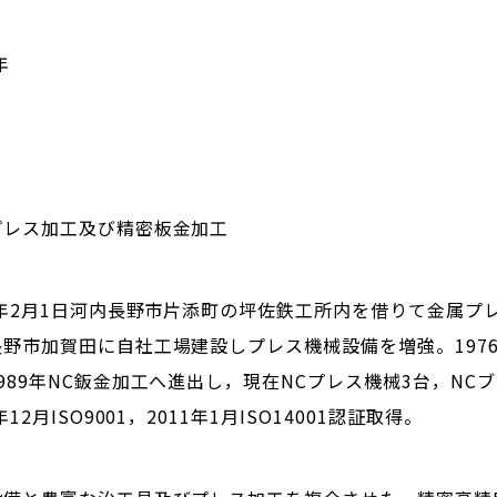
年
プレス加工及び精密板金加工
7年2月1日河内長野市片添町の坪佐鉄工所内を借りて金属プレ
長野市加賀田に自社工場建設しプレス機械設備を増強。197
989年NC鈑金加工へ進出し，現在NCプレス機械3台，NC
年12月ISO9001，2011年1月ISO14001認証取得。