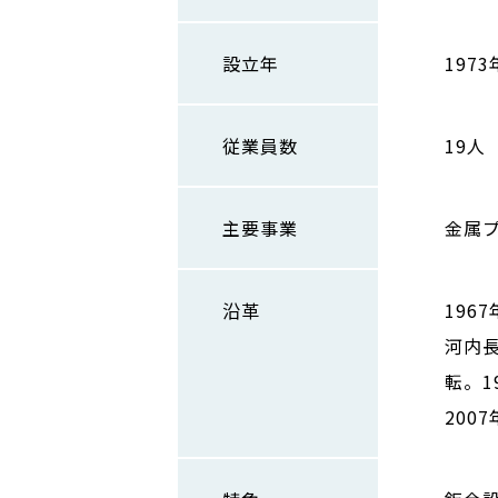
設立年
1973
従業員数
19人
主要事業
金属
沿革
196
河内
転。1
2007