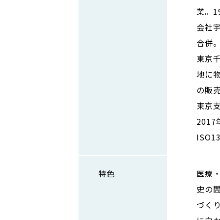
業。1
会社
合併。
東京千
地に
の販売
東京支
201
ISO
特色
医療
史の
づく