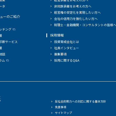
ータ
非同族承継をお考えの方へ
経営権の安定化を実現したい方へ
ューのご紹介
会社の信用力を強化したい方へ
税理士・金融機関・コンサルタントの皆様
ッチング
採用情報
援
診断サービス
投資育成会社とは
援
社員インタビュー
相談
募集要項
ラム
採用に関するQ&A
反社会的勢力への対応に関する基本方針
免責事項
サイトマップ