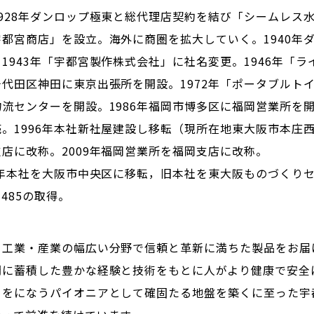
928年ダンロップ極東と総代理店契約を結び「シームレス水
宇都宮商店」を設立。海外に商圏を拡大していく。1940年
1943年「宇都宮製作株式会社」に社名変更。1946年「ラ
代田区神田に東京出張所を開設。1972年「ポータブルトイ
物流センターを開設。1986年福岡市博多区に福岡営業所を
。1996年本社新社屋建設し移転（現所在地東大阪市本庄西
店に改称。2009年福岡営業所を福岡支店に改称。
7年本社を大阪市中央区に移転，旧本社を東大阪ものづくりセ
13485の取得。
・工業・産業の幅広い分野で信頼と革新に満ちた製品をお届け
間に蓄積した豊かな経験と技術をもとに人がより健康で安全
りをになうパイオニアとして確固たる地盤を築くに至った宇