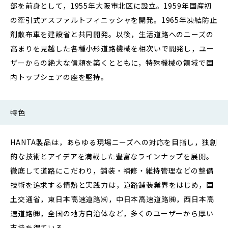
部を前身として，1955年大阪市北区に設立。1959年国産初
の牽引式アスファルトフィニッシャを開発。1965年凍結防止
剤散布車を建設省と共同開発。以後，生活道路へのニーズの
高まりを見越した各種小形道路機械を相次いで開発し，ユー
ザーからの絶大な信頼を築くとともに，特殊機械の領域で国
内トップシェアの座を堅持。
特色
HANTA製品は，あらゆる現場ニーズへの対応を目指し，独創
的な技術とアイデアを満載した豊富なラインナップを展開。
徹底して道路にこだわり，舗装・補修・維持管理などの整備
技術を追求する情熱と実践力は，道路舗装業界をはじめ，国
土交通省，東日本高速道路㈱，中日本高速道路㈱，西日本高
速道路㈱，全国の地方自治体など，多くのユーザーから厚い
支持を得ている。