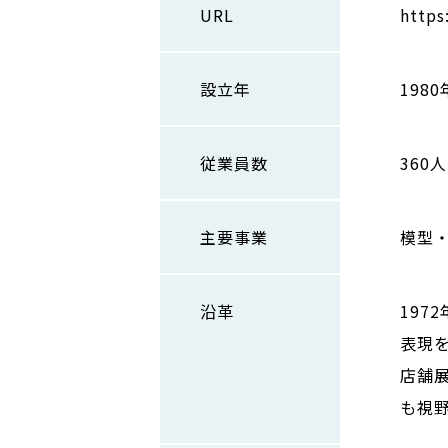
URL
https
設立年
1980
従業員数
360人
主要事業
模型
沿革
197
表現
店舗
も視