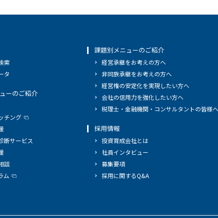
課題別メニューのご紹介
検索
経営承継をお考えの方へ
ータ
非同族承継をお考えの方へ
経営権の安定化を実現したい方へ
ューのご紹介
会社の信用力を強化したい方へ
税理士・金融機関・コンサルタントの皆様
ッチング
採用情報
援
診断サービス
投資育成会社とは
援
社員インタビュー
相談
募集要項
ラム
採用に関するQ&A