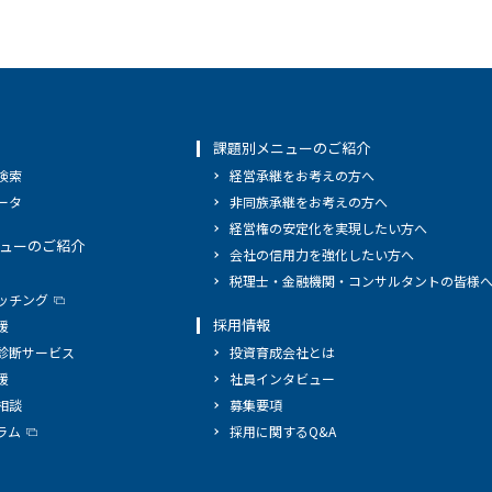
課題別メニューのご紹介
検索
経営承継をお考えの方へ
ータ
非同族承継をお考えの方へ
経営権の安定化を実現したい方へ
ューのご紹介
会社の信用力を強化したい方へ
税理士・金融機関・コンサルタントの皆様
ッチング
採用情報
援
診断サービス
投資育成会社とは
援
社員インタビュー
相談
募集要項
ラム
採用に関するQ&A