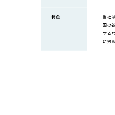
特色
当社
国の
する
に努