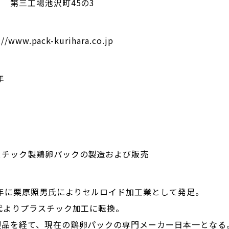
工場池沢町45の3
://www.pack-kurihara.co.jp
年
スチック製鶏卵パックの製造および販売
4年に栗原照男氏によりセルロイド加工業として発足。
年代よりプラスチック加工に転換。
製品を経て、現在の鶏卵パックの専門メーカー日本一となる