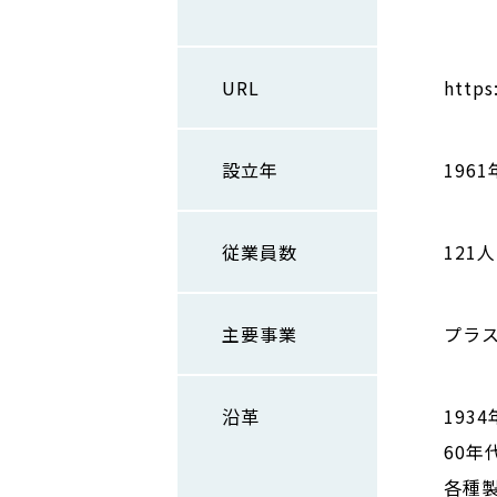
第三
URL
https
設立年
1961
従業員数
121人
主要事業
プラ
沿革
193
60
各種