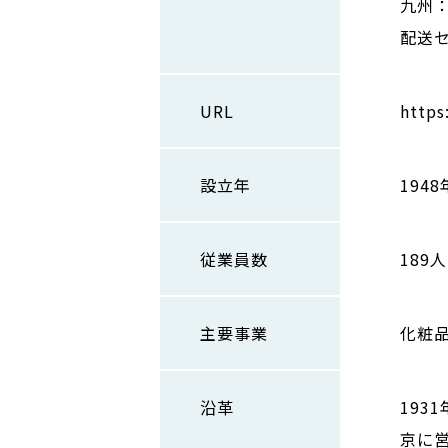
九州：
配送
URL
https
設立年
1948
従業員数
189人
主要事業
化粧
沿革
193
京に営