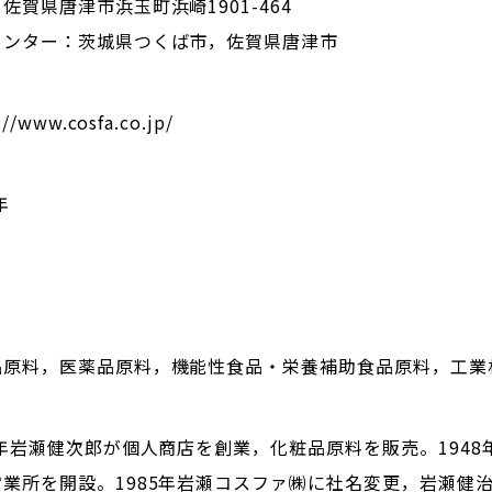
佐賀県唐津市浜玉町浜崎1901-464
センター：茨城県つくば市，佐賀県唐津市
://www.cosfa.co.jp/
年
品原料，医薬品原料，機能性食品・栄養補助食品原料，工業
1年岩瀬健次郎が個人商店を創業，化粧品原料を販売。1948
業所を開設。1985年岩瀬コスファ㈱に社名変更，岩瀬健治