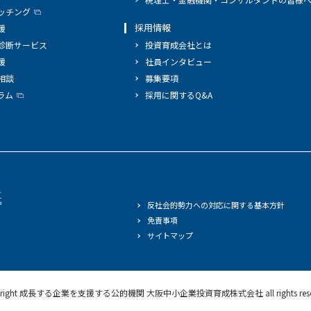
ッチング
採用情報
援
診断サービス
投資育成会社とは
援
社員インタビュー
相談
募集要項
ラム
採用に関するQ&A
反社会的勢力への対応に関する基本方針
免責事項
サイトマップ
right
成長する企業を支援する公的機関 大阪中小企業投資育成株式会社
all rights re