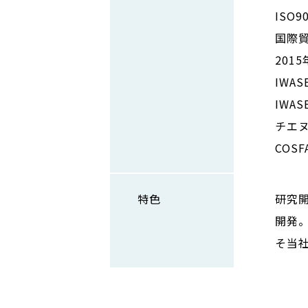
ISO
国際
201
IWAS
IWAS
チエヌ
COSF
特色
研究
開発
そ当