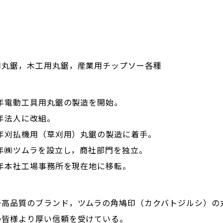
用丸鋸，木工用丸鋸，産業用チップソー各種
9年電動工具用丸鋸の製造を開始。
1年法人に改組。
3年刈払機用（草刈用）丸鋸の製造に着手。
7年㈱ツムラを設立し，商社部門を独立。
9年本社工場事務所を現在地に移転。
一高品質のブランド，ツムラの角鳩印（カクバトジルシ）の
の皆様より厚い信頼を受けている。