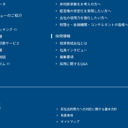
ータ
非同族承継をお考えの方へ
経営権の安定化を実現したい方へ
ューのご紹介
会社の信用力を強化したい方へ
税理士・金融機関・コンサルタントの皆様
ッチング
採用情報
援
診断サービス
投資育成会社とは
援
社員インタビュー
相談
募集要項
ラム
採用に関するQ&A
反社会的勢力への対応に関する基本方針
免責事項
サイトマップ