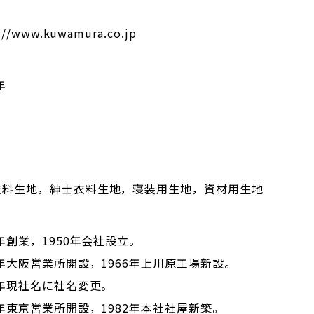
://www.kuwamura.co.jp
年
衣料生地，紳士衣料生地，寝装用生地，資材用生地
8年創業，1950年会社設立。
5年大阪営業所開設，1966年上川原工場新設。
0年現社名に社名変更。
9年東京営業所開設，1982年本社社屋新築。