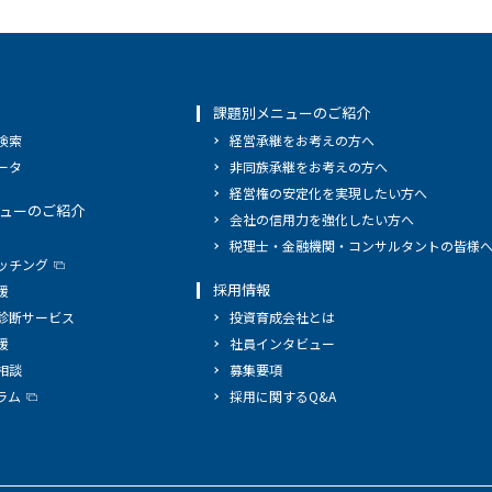
課題別メニューのご紹介
検索
経営承継をお考えの方へ
ータ
非同族承継をお考えの方へ
経営権の安定化を実現したい方へ
ューのご紹介
会社の信用力を強化したい方へ
税理士・金融機関・コンサルタントの皆様
ッチング
採用情報
援
診断サービス
投資育成会社とは
援
社員インタビュー
相談
募集要項
ラム
採用に関するQ&A