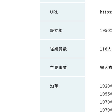
URL
https
設立年
1950
従業員数
116人
主要事業
婦人
沿革
192
195
197
197