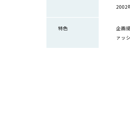
200
特色
企画
ァッ