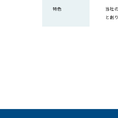
特色
当社
と創