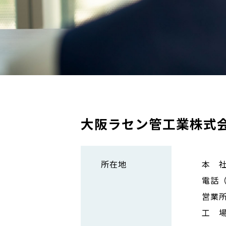
大阪ラセン管工業株式
所在地
本 社
電話（0
営業
工 