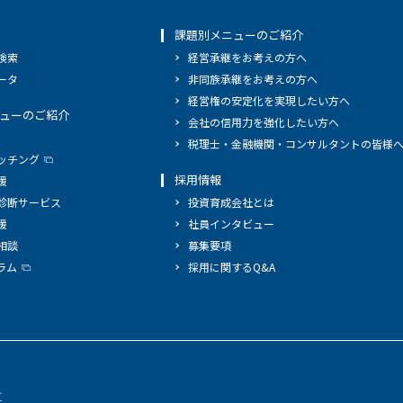
課題別メニューのご紹介
検索
経営承継をお考えの方へ
ータ
非同族承継をお考えの方へ
経営権の安定化を実現したい方へ
ューのご紹介
会社の信用力を強化したい方へ
税理士・金融機関・コンサルタントの皆様
ッチング
採用情報
援
診断サービス
投資育成会社とは
援
社員インタビュー
相談
募集要項
ラム
採用に関するQ&A