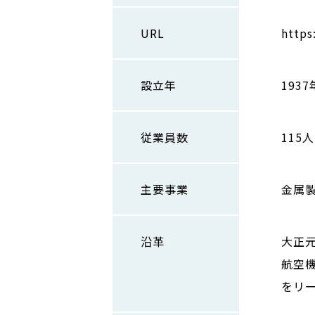
URL
https
設立年
1937
従業員数
115人
主要事業
金属
沿革
大正元
航空
をリ